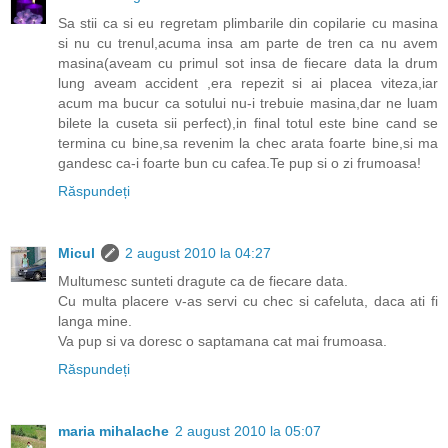
Sa stii ca si eu regretam plimbarile din copilarie cu masina
si nu cu trenul,acuma insa am parte de tren ca nu avem
masina(aveam cu primul sot insa de fiecare data la drum
lung aveam accident ,era repezit si ai placea viteza,iar
acum ma bucur ca sotului nu-i trebuie masina,dar ne luam
bilete la cuseta sii perfect),in final totul este bine cand se
termina cu bine,sa revenim la chec arata foarte bine,si ma
gandesc ca-i foarte bun cu cafea.Te pup si o zi frumoasa!
Răspundeți
Micul
2 august 2010 la 04:27
Multumesc sunteti dragute ca de fiecare data.
Cu multa placere v-as servi cu chec si cafeluta, daca ati fi
langa mine.
Va pup si va doresc o saptamana cat mai frumoasa.
Răspundeți
maria mihalache
2 august 2010 la 05:07