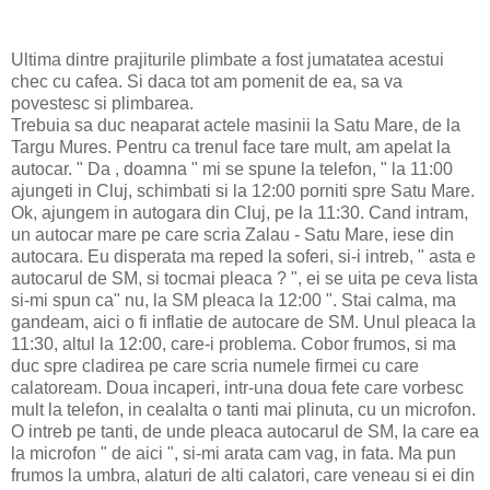
Ultima dintre prajiturile plimbate a fost jumatatea acestui
chec cu cafea. Si daca tot am pomenit de ea, sa va
povestesc si plimbarea.
Trebuia sa duc neaparat actele masinii la Satu Mare, de la
Targu Mures. Pentru ca trenul face tare mult, am apelat la
autocar. " Da , doamna " mi se spune la telefon, " la 11:00
ajungeti in Cluj, schimbati si la 12:00 porniti spre Satu Mare.
Ok, ajungem in autogara din Cluj, pe la 11:30. Cand intram,
un autocar mare pe care scria Zalau - Satu Mare, iese din
autocara. Eu disperata ma reped la soferi, si-i intreb, " asta e
autocarul de SM, si tocmai pleaca ? ", ei se uita pe ceva lista
si-mi spun ca" nu, la SM pleaca la 12:00 ". Stai calma, ma
gandeam, aici o fi inflatie de autocare de SM. Unul pleaca la
11:30, altul la 12:00, care-i problema. Cobor frumos, si ma
duc spre cladirea pe care scria numele firmei cu care
calatoream. Doua incaperi, intr-una doua fete care vorbesc
mult la telefon, in cealalta o tanti mai plinuta, cu un microfon.
O intreb pe tanti, de unde pleaca autocarul de SM, la care ea
la microfon " de aici ", si-mi arata cam vag, in fata. Ma pun
frumos la umbra, alaturi de alti calatori, care veneau si ei din