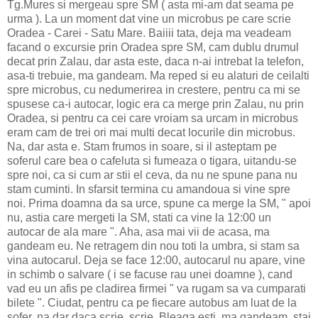
Tg.Mures si mergeau spre SM ( asta mi-am dat seama pe
urma ). La un moment dat vine un microbus pe care scrie
Oradea - Carei - Satu Mare. Baiiii tata, deja ma veadeam
facand o excursie prin Oradea spre SM, cam dublu drumul
decat prin Zalau, dar asta este, daca n-ai intrebat la telefon,
asa-ti trebuie, ma gandeam. Ma reped si eu alaturi de ceilalti
spre microbus, cu nedumerirea in crestere, pentru ca mi se
spusese ca-i autocar, logic era ca merge prin Zalau, nu prin
Oradea, si pentru ca cei care vroiam sa urcam in microbus
eram cam de trei ori mai multi decat locurile din microbus.
Na, dar asta e. Stam frumos in soare, si il asteptam pe
soferul care bea o cafeluta si fumeaza o tigara, uitandu-se
spre noi, ca si cum ar stii el ceva, da nu ne spune pana nu
stam cuminti. In sfarsit termina cu amandoua si vine spre
noi. Prima doamna da sa urce, spune ca merge la SM, " apoi
nu, astia care mergeti la SM, stati ca vine la 12:00 un
autocar de ala mare ". Aha, asa mai vii de acasa, ma
gandeam eu. Ne retragem din nou toti la umbra, si stam sa
vina autocarul. Deja se face 12:00, autocarul nu apare, vine
in schimb o salvare ( i se facuse rau unei doamne ), cand
vad eu un afis pe cladirea firmei " va rugam sa va cumparati
bilete ". Ciudat, pentru ca pe fiecare autobus am luat de la
sofer, na dar daca scrie, scrie. Bleaga esti, ma gandeam, stai