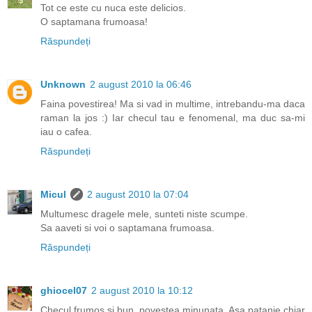
Tot ce este cu nuca este delicios.
O saptamana frumoasa!
Răspundeți
Unknown
2 august 2010 la 06:46
Faina povestirea! Ma si vad in multime, intrebandu-ma daca
raman la jos :) Iar checul tau e fenomenal, ma duc sa-mi
iau o cafea.
Răspundeți
Micul
2 august 2010 la 07:04
Multumesc dragele mele, sunteti niste scumpe.
Sa aaveti si voi o saptamana frumoasa.
Răspundeți
ghiocel07
2 august 2010 la 10:12
Checul frumos si bun, povestea minunata. Asa patanie chiar