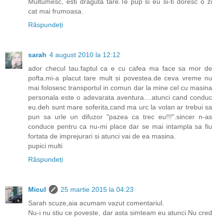
Multumesc, esti draguta tare.Te pup si eu si-ti doresc o zi
cat mai frumoasa.
Răspundeți
sarah
4 august 2010 la 12:12
ador checul tau.faptul ca e cu cafea ma face sa mor de
pofta.mi-a placut tare mult si povestea.de ceva vreme nu
mai folosesc transportul in comun dar la mine cel cu masina
personala este o adevarata aventura....atunci cand conduc
eu.deh sunt mare soferita,cand ma urc la volan ar trebui sa
pun sa urle un difuzor "pazea ca trec eu!!!".sincer n-as
conduce pentru ca nu-mi place dar se mai intampla sa fiu
fortata de imprejurari si atunci vai de ea masina.
pupici multi
Răspundeți
Micul
25 martie 2015 la 04:23
Sarah scuze,aia acumam vazut comentariul.
Nu-i nu stiu ce poveste, dar asta simteam eu atunci.Nu cred