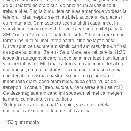
de-o jumatate de ora aici si de abia acum ai vazut ca-ti
trebuie bilet. Fug la biroul fetelor, alea amandoua vorbesc la
telefon. Ii clar, n-apuc sa-mi iau bilet, autocarul va pleca si
eu raman aici. Cam asta era scenariul din capul meu. In
sfarsit una termina de vorbit, ii zic ca vreau un bilet pana la
SM, " nu, nu " zice ea, " luati de la sofer ". De bucurie ca nu
raman jos, nici nu mai intreb pentru cine de fapt e afisul.
Nu va spun ce usurare am simtit, cand am vazut intr-un final
ca apare autocarul, Zalau - Satu Mare, era cel care la 11:30
iesea din autogara si care fusese sa alimenteze ( am lamurit
si aspectul asta ). Mult mai ca lumea cu autocarul decat cu
microbusul, dar eu imi doresc sa nu mai trebuiasca sa ma
duc decat cu masina noastra. Si cand ma gandesc ce
innebunita eram, cand eram mica, dupa orice mijloc de
transport in comun ( tren, autobus, cam astea erau atunci ).
Ce dezamagita eram cand imi spuneam ai mei ca mergem
la mare, cu masina, si nu cu trenul.
Si dupa ce v-am " plimbat " un pic , sa scriu si reteta
checului, care e din cartea mea din Austria.
- 150 g unt moale