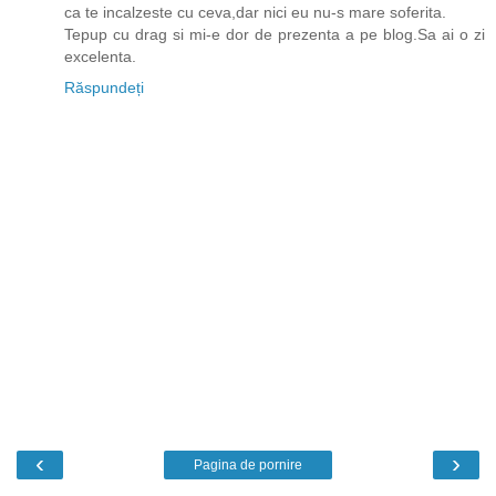
ca te incalzeste cu ceva,dar nici eu nu-s mare soferita.
Tepup cu drag si mi-e dor de prezenta a pe blog.Sa ai o zi
excelenta.
Răspundeți
‹
›
Pagina de pornire